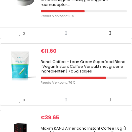
raamadapter…
Reeds Verkocht: 51%
0
€
11.60
Bondi Coffee – Lean Green Superfood Blend
| Vegan Instant Coffee Verpakt met groene
ingrediënten | 7 x 5g zakjes
Reeds Verkocht: 76%
0
€
39.65
Maxim KANU Americano Instant Coffee 1.6g (1