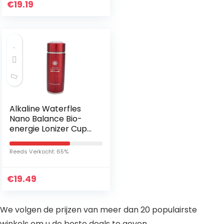
€
19.19
Alkaline Waterfles
Nano Balance Bio-
energie Lonizer Cup
Kolf Dubbele
filterkern voor
Reeds Verkocht: 65%
Verbetert de
immuniteit in uw…
€
19.49
We volgen de prijzen van meer dan 20 populairste
winkels om u de beste deals te geven