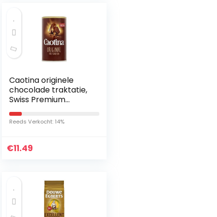
Caotina originele
chocolade traktatie,
Swiss Premium
Chocolate Drink –
4x500g
Reeds Verkocht: 14%
€
11.49