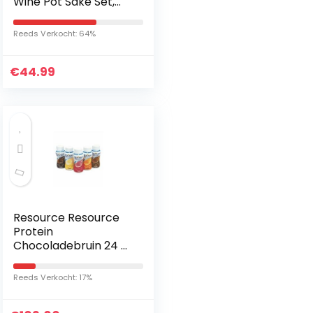
Wine Pot Sake Set,
Cork Waterkoker
Bijenwas Anti-
Reeds Verkocht: 64%
Seepage Medicine
Gourd Jug, voor…
€
44.99
Resource Resource
Protein
Chocoladebruin 24 x
200 ml 4800 ml
Reeds Verkocht: 17%