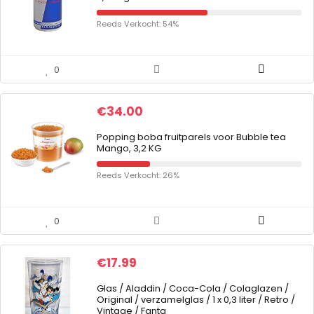
Reeds Verkocht: 54%
0
€
34.00
Popping boba fruitparels voor Bubble tea
Mango, 3,2 KG
Reeds Verkocht: 26%
0
€
17.99
Glas / Aladdin / Coca-Cola / Colaglazen /
Original / verzamelglas / 1 x 0,3 liter / Retro /
Vintage / Fanta