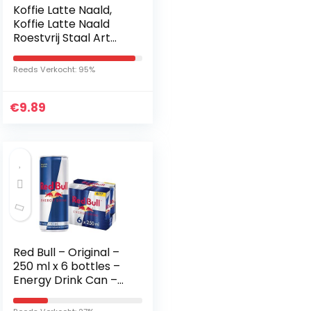
Koffie Latte Naald,
Koffie Latte Naald
Roestvrij Staal Art
Pen met Houten
Handvat DIY Koffie
Reeds Verkocht: 95%
Decoratie Tool
€
9.89
Red Bull – Original –
250 ml x 6 bottles –
Energy Drink Can –
Vitalized body and
mind – Caffeine