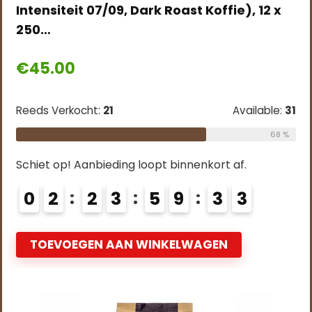
Intensiteit 07/09, Dark Roast Koffie), 12 x
250…
€
45.00
Reeds Verkocht:
21
Available:
31
68 %
Schiet op! Aanbieding loopt binnenkort af.
0
2
2
3
5
9
3
2
TOEVOEGEN AAN WINKELWAGEN