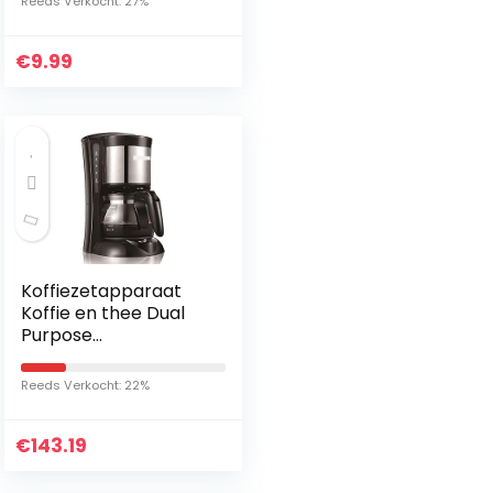
Reeds Verkocht: 27%
Content – Contains…
€
9.99
Koffiezetapparaat
Koffie en thee Dual
Purpose
Huishoudelijke
Koffiezetapparaat
Reeds Verkocht: 22%
voor Electrickitchen
Appliances Drip…
€
143.19