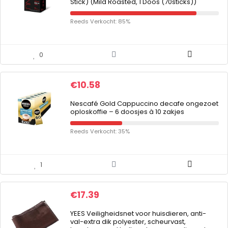
Stick) (Mild Roasted, 1 Doos (70sticks))
Reeds Verkocht: 85%
0
€
10.58
Nescafé Gold Cappuccino decafe ongezoet
oploskoffie – 6 doosjes à 10 zakjes
Reeds Verkocht: 35%
1
€
17.39
YEES Veiligheidsnet voor huisdieren, anti-
val-extra dik polyester, scheurvast,