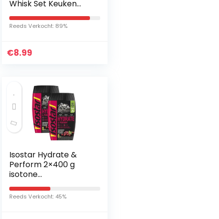
Whisk Set Keuken
Whisks voor het
koken, mengen,
Reeds Verkocht: 89%
zwaaien, kloppen,
roeren (10…
€
8.99
Isostar Hydrate &
Perform 2×400 g
isotone
elektrolytische drank
– elektrolytoplossing
Reeds Verkocht: 45%
ter ondersteuning
van de sportieve…