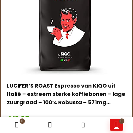
LUCIFER’S ROAST Espresso van KIQO uit
Italië – extreem sterke koffiebonen – lage
zuurgraad – 100% Robusta – 571mg…
€
19.95
0
0