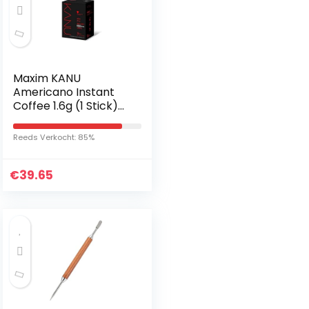
Maxim KANU
Americano Instant
Coffee 1.6g (1 Stick)
(Mild Roasted, 1 Doos
(70sticks))
Reeds Verkocht: 85%
€
39.65