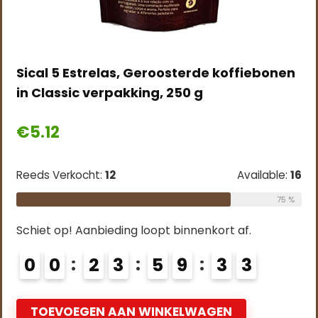
Sical 5 Estrelas, Geroosterde koffiebonen
in Classic verpakking, 250 g
€
5.12
Reeds Verkocht:
12
Available:
16
75 %
Schiet op! Aanbieding loopt binnenkort af.
0
0
2
3
5
9
3
2
1
TOEVOEGEN AAN WINKELWAGEN