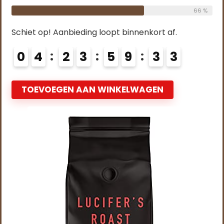
66 %
Schiet op! Aanbieding loopt binnenkort af.
0
4
2
3
5
9
3
2
TOEVOEGEN AAN WINKELWAGEN