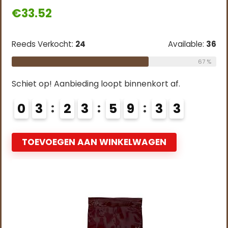
€
33.52
Reeds Verkocht:
24
Available:
36
67 %
Schiet op! Aanbieding loopt binnenkort af.
0
3
2
3
5
9
3
2
TOEVOEGEN AAN WINKELWAGEN