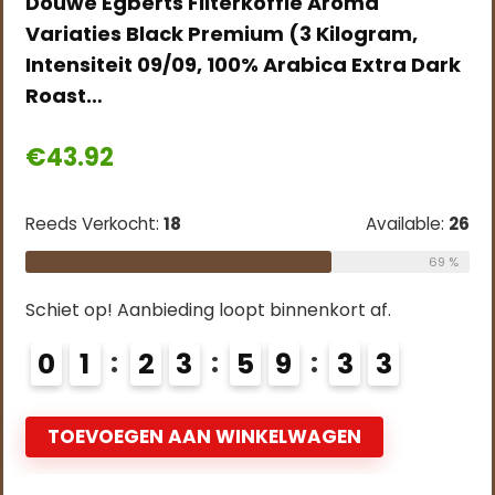
Douwe Egberts Filterkoffie Aroma
Variaties Black Premium (3 Kilogram,
Intensiteit 09/09, 100% Arabica Extra Dark
Roast…
€
43.92
Reeds Verkocht:
18
Available:
26
69 %
Schiet op! Aanbieding loopt binnenkort af.
0
1
2
3
5
9
3
2
TOEVOEGEN AAN WINKELWAGEN