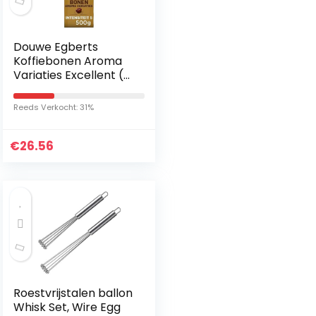
Douwe Egberts
Koffiebonen Aroma
Variaties Excellent (2
kg, Intensiteit 05/09,
100% Arabica Medium
Reeds Verkocht: 31%
Roast Koffie), 4 x
500…
€
26.56
Roestvrijstalen ballon
Whisk Set, Wire Egg