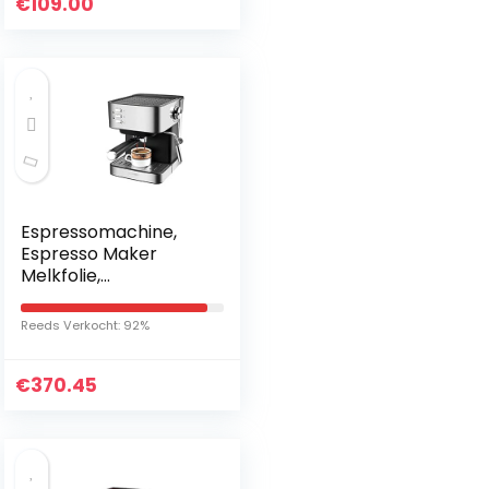
€
109.00
Espressomachine,
Espresso Maker
Melkfolie,
Professionele
Espresso Machine
Reeds Verkocht: 92%
voor Cappuccino en
Latte
€
370.45