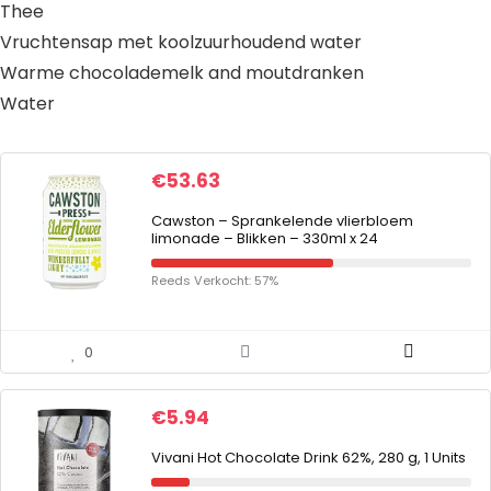
Thee
Vruchtensap met koolzuurhoudend water
Warme chocolademelk and moutdranken
Water
€
53.63
Cawston – Sprankelende vlierbloem
limonade – Blikken – 330ml x 24
Reeds Verkocht: 57%
0
€
5.94
Vivani Hot Chocolate Drink 62%, 280 g, 1 Units