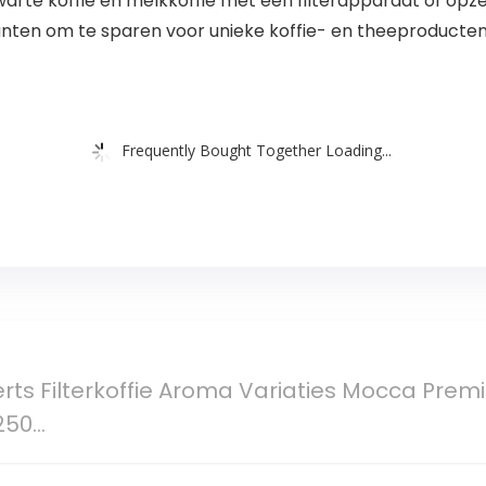
warte koffie en melkkoffie met een filterapparaat of opzet
nten om te sparen voor unieke koffie- en theeproducte
Frequently Bought Together Loading...
ts Filterkoffie Aroma Variaties Mocca Premiu
 250…