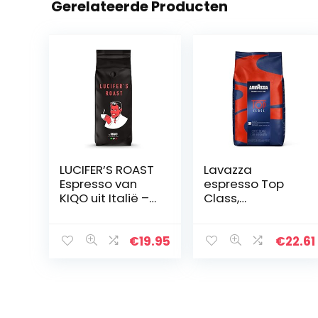
Gerelateerde Producten
LUCIFER’S ROAST
Lavazza
Espresso van
espresso Top
KIQO uit Italië –
Class,
extreem sterke
koffiebonen,
koffiebonen –
1000 g
lage zuurgraad
€
19.95
€
22.61
– 100% Robusta
– 571mg…