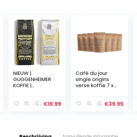
NIEUW |
Café du jour
GUGGENHEIMER
single origins
KOFFIE |
verse koffie 7 x
Koffiebonen
250 gram
Proefverpakking
1 kg | Supreme
€
19.99
€
39.95
500g & Gourmet
Arabica 500g |
weinig
zuurgraad…
Beschrijving
Aanvullende informatie