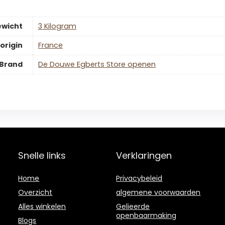
wicht
‎3 Kilogram
origin
‎France
Brand
De Douwe Egberts Store openen
Snelle links
Verklaringen
Home
Privacybeleid
Overzicht
algemene voorwaarden
Alles winkelen
Gelieerde
openbaarmaking
Blogs