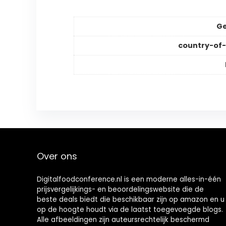
Ge
country-of-
Over ons
Digitalfoodconference.nl is een moderne alles-in-één
prijsvergelijkings- en beoordelingswebsite die de
beste deals biedt die beschikbaar zijn op amazon en u
op de hoogte houdt via de laatst toegevoegde blogs.
Alle afbeeldingen zijn auteursrechtelijk beschermd