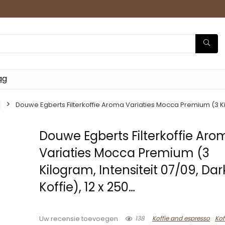
ag
Douwe Egberts Filterkoffie Aroma Variaties Mocca Premium (3 Kilo
Douwe Egberts Filterkoffie Aro
Variaties Mocca Premium (3
Kilogram, Intensiteit 07/09, Da
Koffie), 12 x 250…
138
Koffie and espresso
Kof
Uw recensie toevoegen