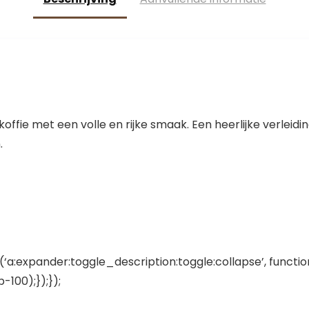
ffie met een volle en rijke smaak. Een heerlijke verleidin
.
‘a:expander:toggle_description:toggle:collapse’, functio
100);});});