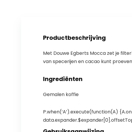
Productbeschrijving
Met Douwe Egberts Mocca zet je filterko
van specerijen en cacao kunt proeven
Ingrediënten
Gemalen koffie
P.when(‘A’).execute(function(A) {A.on(
data.expander.$expander[0].offsetTop-
Gebruiksaanwijzing