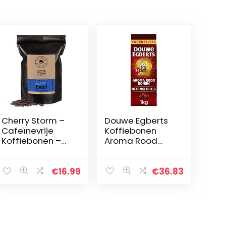
Cherry Storm –
Douwe Egberts
Cafeïnevrije
Koffiebonen
Koffiebonen –
Aroma Rood
500g – 100%
Voordeelverpak
Arabica –
king (4 Kilogram,
Sparkling Water
Intensiteit
€
16.99
€
36.83
Decaf
05/09), 4 x 1000
Gram