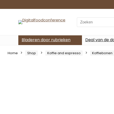
Search
for:
Bladeren door rubrieken
Deal van de d
Home
Shop
Koffie and espresso
Koffiebonen