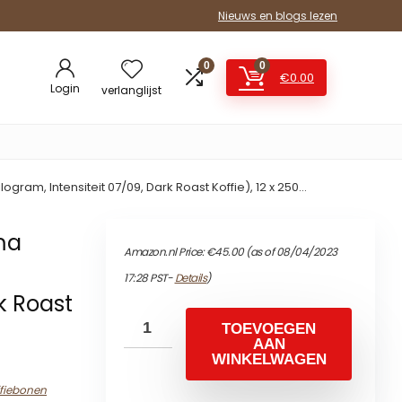
Nieuws en blogs lezen
0
0
€
0.00
Login
verlanglijst
gram, Intensiteit 07/09, Dark Roast Koffie), 12 x 250…
ma
Amazon.nl Price:
€
45.00
(as of 08/04/2023
17:28 PST-
Details
)
rk Roast
TOEVOEGEN
AAN
WINKELWAGEN
fiebonen