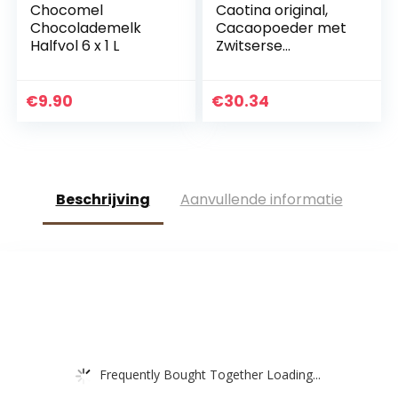
Chocomel
Caotina original,
Chocolademelk
Cacaopoeder met
Halfvol 6 x 1 L
Zwitserse
Chocolade, Warme
Chocolademelk, 3
Pakken, 3 x 500g
€
9.90
€
30.34
Beschrijving
Aanvullende informatie
Frequently Bought Together Loading...