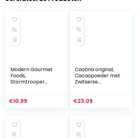
Modern Gourmet
Caotina original,
Foods,
Cacaopoeder met
Stormtrooper
Zwitserse
Warme Choco Mix,
Chocolade, Warme
Set van 6 Smaken
Chocolademelk, 2
Inclusief French
Pakken, 2 x 500g
€
10.99
€
23.09
Vanilla, Melk
Chocolade en…