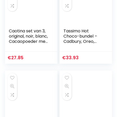
Caotina set van 3,
Tassimo Hot
original, noir, blanc,
Choco-bundel –
Cacaopoeder met
Cadbury, Oreo,
Zwitserse
Milka, Suchard-
Chocolade, Warme
peulen – 8 stuks
Chocolademelk, 3 x
(80 porties)
€
27.85
€
33.93
500g