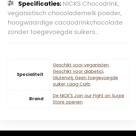
Specificaties:
NICKS Chocodrink,
veganistisch chocolademelk poeder,
hoogwaardige cacaodrinkchocolade
zonder toegevoegde suikers…
‎Geschikt voor veganisten,
Geschikt voor diabetici,
Specialiteit
Glutenvrij, Geen toegevoegde
suiker, Laag Carb
De NICK'S Join our Fight on Sugar
Brand
Store openen