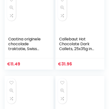
Caotina originele
Callebaut Hot
chocolade
Chocolate Dark
traktatie, Swiss
Callets, 25x35g in
Premium
dispenser
Chocolate Drink –
4x500g
€
11.49
€
31.96