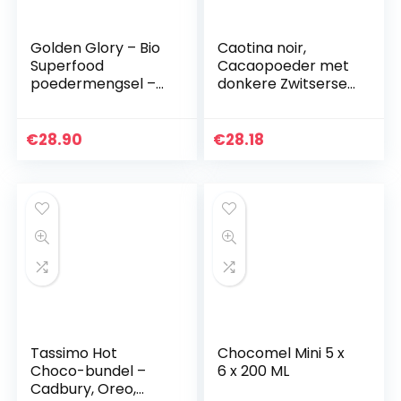
Golden Glory – Bio
Caotina noir,
Superfood
Cacaopoeder met
poedermengsel –
donkere Zwitserse
Berlijn Organics –
Chocolade, Warme
Golden Milk &
Chocolademelk, 3
Golden Latte
Pakken, 3 x 500g
€
28.90
€
28.18
Poeder –
Ontspanning met…
Tassimo Hot
Chocomel Mini 5 x
Choco-bundel –
6 x 200 ML
Cadbury, Oreo,