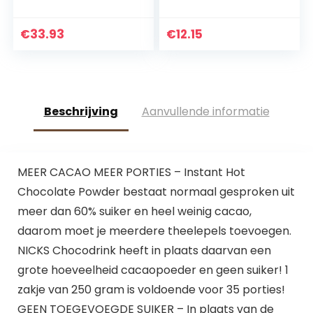
Milka, Suchard-
peulen – 8 stuks
(80 porties)
€
33.93
€
12.15
Beschrijving
Aanvullende informatie
MEER CACAO MEER PORTIES – Instant Hot
Chocolate Powder bestaat normaal gesproken uit
meer dan 60% suiker en heel weinig cacao,
daarom moet je meerdere theelepels toevoegen.
NICKS Chocodrink heeft in plaats daarvan een
grote hoeveelheid cacaopoeder en geen suiker! 1
zakje van 250 gram is voldoende voor 35 porties!
GEEN TOEGEVOEGDE SUIKER – In plaats van de