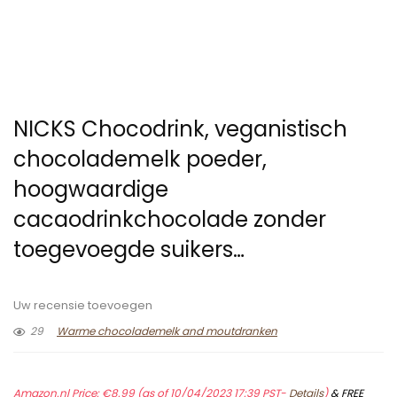
NICKS Chocodrink, veganistisch
chocolademelk poeder,
hoogwaardige
cacaodrinkchocolade zonder
toegevoegde suikers…
Uw recensie toevoegen
29
Warme chocolademelk and moutdranken
Amazon.nl Price:
€
8.99
(as of 10/04/2023 17:39 PST-
Details
)
&
FREE