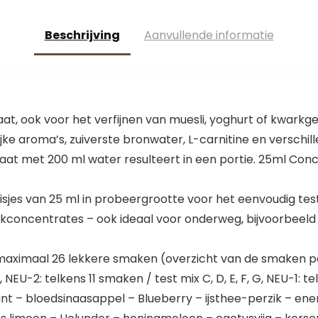
Beschrijving
Aanvullende informatie
raat, ook voor het verfijnen van muesli, yoghurt of kwark
jke aroma’s, zuiverste bronwater, L-carnitine en verschill
at met 200 ml water resulteert in een portie. 25ml Concen
uisjes van 25 ml in probeergrootte voor het eenvoudig te
kconcentrates – ook ideaal voor onderweg, bijvoorbeeld a
aximaal 26 lekkere smaken (overzicht van de smaken per
, NEU-2: telkens 11 smaken / test mix C, D, E, F, G, NEU-1: 
 – bloedsinaasappel – Blueberry – ijsthee-perzik – ener