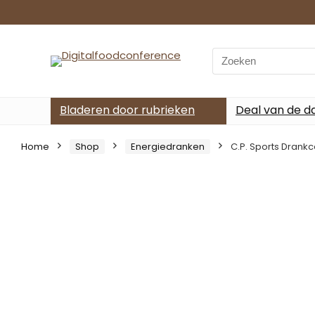
Search
for:
Bladeren door rubrieken
Deal van de d
Home
Shop
Energiedranken
C.P. Sports Drankc