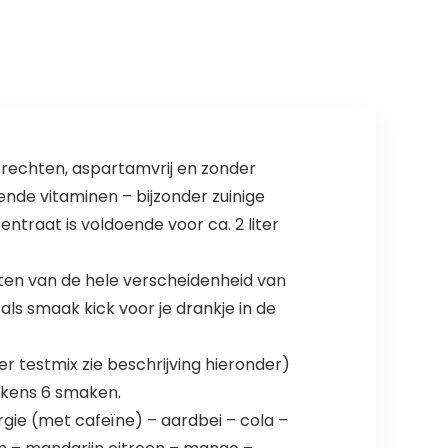
smaak…
gerechten, aspartamvrij en zonder
ende vitaminen – bijzonder zuinige
traat is voldoende voor ca. 2 liter
sten van de hele verscheidenheid van
ls smaak kick voor je drankje in de
 testmix zie beschrijving hieronder)
telkens 6 smaken.
gie (met cafeïne) – aardbei – cola –