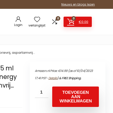
Nieuws en blogs lezen
0
0
€
0.00
Login
verlanglijst
rievrij, aspartamvrij…
25 ml
Amazon.nl Price:
€
14.99
(as of 10/04/2023
Energy
17:41 PST-
Details
)
&
FREE Shipping
.
mvrij…
TOEVOEGEN
AAN
WINKELWAGEN