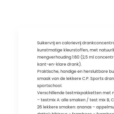
Suikervrij en calorievrij drankconcent
kunstmatige kleurstoffen, met natuurli
mengverhouding 1:80 (2,5 ml concentra
kant-en-klare drank).
Praktische, handige en hersluitbare b
smaak van de lekkere C.P. Sports dran
sportschool.
Verschillende testmixpakketten met m
– testmix A: alle smaken / test mix B, C
26 lekkere smaken: ananas – appelmunt