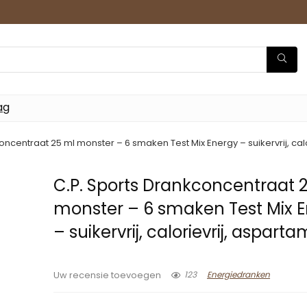
ag
oncentraat 25 ml monster – 6 smaken Test Mix Energy – suikervrij, calo
C.P. Sports Drankconcentraat 
monster – 6 smaken Test Mix 
– suikervrij, calorievrij, asparta
123
Energiedranken
Uw recensie toevoegen