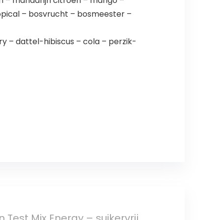
n – mandarijn citroen – mango –
ropical – bosvrucht – bosmeester –
y – dattel-hibiscus – cola – perzik-
est Mix Energy – suikervrij,