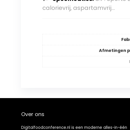
calorievrij, aspartamvrij…
Fab
Afmetingen 
Over ons
Digitalfoodconference.nl is een moderne alles-in-één