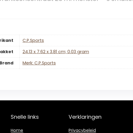
rikant
‎C.P.Sports
pakket
‎24.13 x 7.62 x 3.81 cm; 0.03 gram
Brand
Merk: C.P.Sports
Snelle links
Verklaringen
Home
Privacybeleid