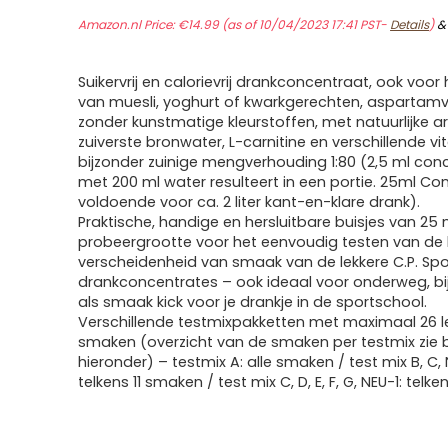
Amazon.nl Price:
€
14.99
(as of 10/04/2023 17:41 PST-
Details
)
Suikervrij en calorievrij drankconcentraat, ook voor 
van muesli, yoghurt of kwarkgerechten, aspartamvr
zonder kunstmatige kleurstoffen, met natuurlijke a
zuiverste bronwater, L-carnitine en verschillende v
bijzonder zuinige mengverhouding 1:80 (2,5 ml con
met 200 ml water resulteert in een portie. 25ml Co
voldoende voor ca. 2 liter kant-en-klare drank).
Praktische, handige en hersluitbare buisjes van 25 m
probeergrootte voor het eenvoudig testen van de 
verscheidenheid van smaak van de lekkere C.P. Spo
drankconcentrates – ook ideaal voor onderweg, bi
als smaak kick voor je drankje in de sportschool.
Verschillende testmixpakketten met maximaal 26 l
smaken (overzicht van de smaken per testmix zie b
hieronder) – testmix A: alle smaken / test mix B, C,
telkens 11 smaken / test mix C, D, E, F, G, NEU-1: telk