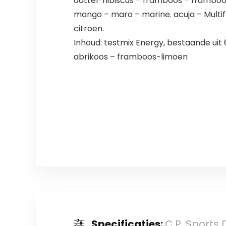
dattel-hibiscus – framboos – framboo
mango – maro – marine. acuja – Multif
citroen.
Inhoud: testmix Energy, bestaande uit 
abrikoos – framboos-limoen
Specificaties:
C.P. Sports