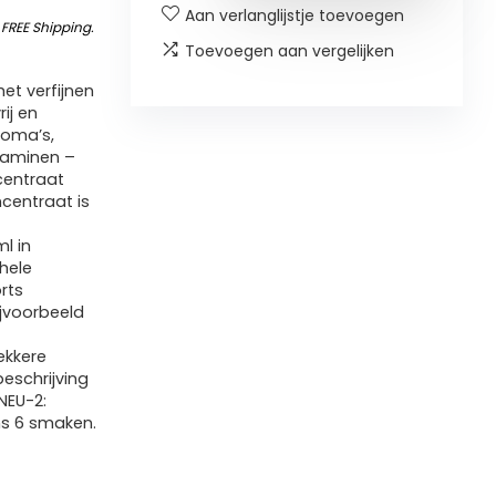
Aan verlanglijstje toevoegen
&
FREE Shipping
.
Toevoegen aan vergelijken
het verfijnen
ij en
roma’s,
itaminen –
centraat
ncentraat is
l in
hele
rts
jvoorbeeld
ekkere
eschrijving
 NEU-2:
ens 6 smaken.