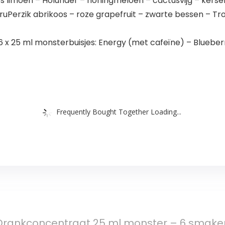
s limoen – Holunder – honingmeloen – cactusvijg – kerse
ruPerzik abrikoos – roze grapefruit – zwarte bessen – T
6 x 25 ml monsterbuisjes: Energy (met cafeïne) – Blueberr
Frequently Bought Together Loading...
 Drankconcentraat 25 ml monster – 6 smaken T