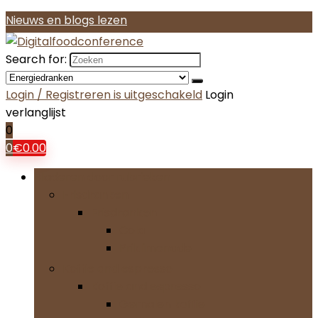
Nieuws en blogs lezen
Search for:
Login / Registreren is uitgeschakeld
Login
verlanglijst
0
0
€
0.00
Bladeren door rubrieken
Frisdranken
Frisdranken
Cola
Priklimonade
Koffie and espresso
Koffie and espresso
Gemalen koffie