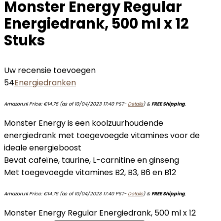
Monster Energy Regular
Energiedrank, 500 ml x 12
Stuks
Uw recensie toevoegen
54
Energiedranken
Amazon.nl Price:
€
14.76
(as of 10/04/2023 17:40 PST-
Details
)
&
FREE Shipping
.
Monster Energy is een koolzuurhoudende
energiedrank met toegevoegde vitamines voor de
ideale energieboost
Bevat cafeïne, taurine, L-carnitine en ginseng
Met toegevoegde vitamines B2, B3, B6 en B12
Amazon.nl Price:
€
14.76
(as of 10/04/2023 17:40 PST-
Details
)
&
FREE Shipping
.
Monster Energy Regular Energiedrank, 500 ml x 12