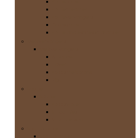
Koffiebonen
Koffiecreamer
Koffievervangers
Oploskoffie
Koffie and espresso dranken
Melkvervangers
Melkvervangers
Amandel
Haver
Kokosmelkdrank
Rijst
Sappen
Sappen
Kokoswater
Smoothies
Vruchtensap
Sportdranken
Sportdranken