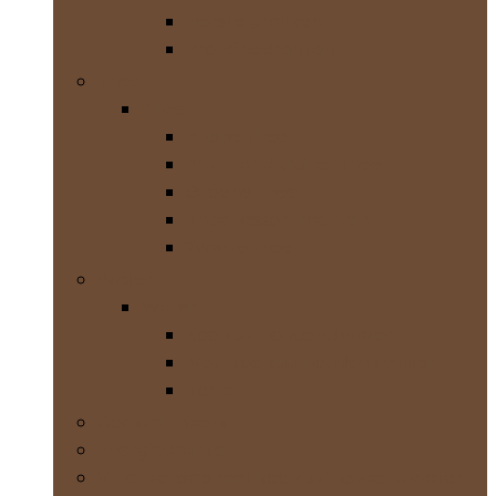
Hersteldranken
Proteïnedranken
Thee
Thee
Bubbelthee
Fruit- and kruidenthee
Groene thee
Thee-assortimenten
Zwarte thee
Water
Water
Koolzuurhoudend water
Niet-koolzuurhoudend water
Tonic
Cocktailmixers
Energiedranken
Vruchtensap met koolzuurhoudend water