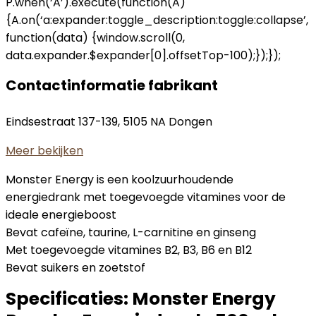
P.when(‘A’).execute(function(A)
{A.on(‘a:expander:toggle_description:toggle:collapse’,
function(data) {window.scroll(0,
data.expander.$expander[0].offsetTop-100);});});
Contactinformatie fabrikant
Eindsestraat 137-139, 5105 NA Dongen
Meer bekijken
Monster Energy is een koolzuurhoudende
energiedrank met toegevoegde vitamines voor de
ideale energieboost
Bevat cafeïne, taurine, L-carnitine en ginseng
Met toegevoegde vitamines B2, B3, B6 en B12
Bevat suikers en zoetstof
Specificaties:
Monster Energy