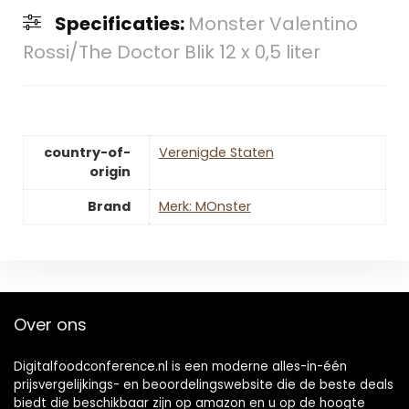
Specificaties:
Monster Valentino
Rossi/The Doctor Blik 12 x 0,5 liter
country-of-
‎Verenigde Staten
origin
Brand
Merk: MOnster
Over ons
Digitalfoodconference.nl is een moderne alles-in-één
prijsvergelijkings- en beoordelingswebsite die de beste deals
biedt die beschikbaar zijn op amazon en u op de hoogte