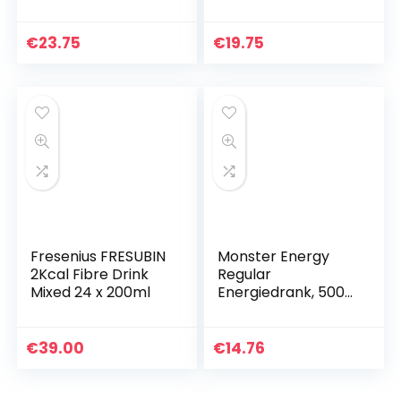
500 ml per pakje –
Energy booster –
Minder zoet –
€
23.75
€
19.75
Lichter van smaak…
Fresenius FRESUBIN
Monster Energy
2Kcal Fibre Drink
Regular
Mixed 24 x 200ml
Energiedrank, 500
ml x 12 Stuks
€
39.00
€
14.76