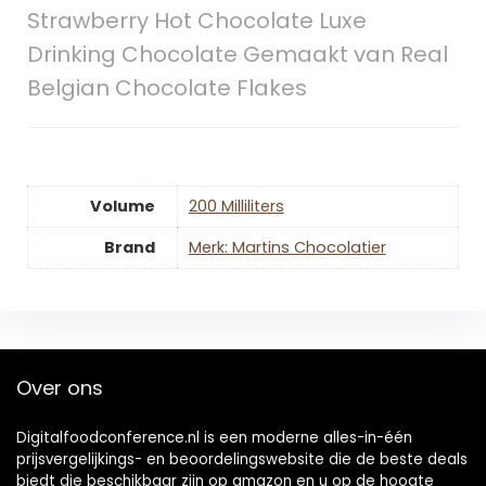
Strawberry Hot Chocolate Luxe
Drinking Chocolate Gemaakt van Real
Belgian Chocolate Flakes
Volume
‎200 Milliliters
Brand
Merk: Martins Chocolatier
Over ons
Digitalfoodconference.nl is een moderne alles-in-één
prijsvergelijkings- en beoordelingswebsite die de beste deals
biedt die beschikbaar zijn op amazon en u op de hoogte