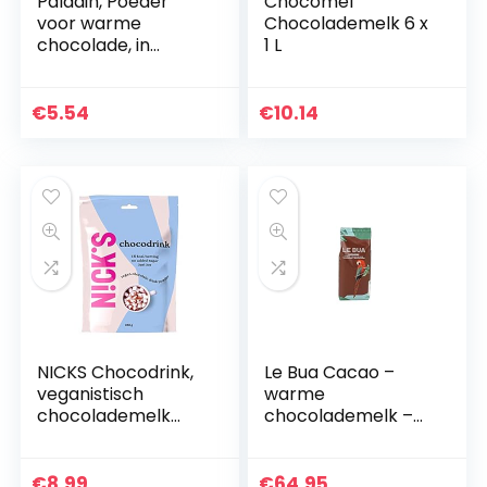
Paladin, Poeder
Chocomel
voor warme
Chocolademelk 6 x
chocolade, in
1 L
hersluitbare zak,
340 g
€
5.54
€
10.14
NICKS Chocodrink,
Le Bua Cacao –
veganistisch
warme
chocolademelk
chocolademelk –
poeder,
10x1kg
hoogwaardige
cacaodrinkchocola
€
8.99
€
64.95