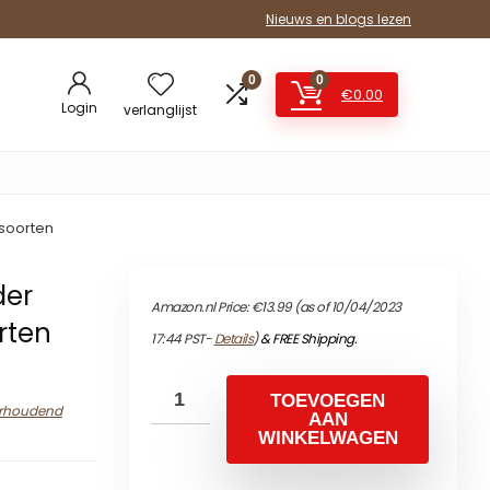
Nieuws en blogs lezen
0
0
€
0.00
Login
verlanglijst
 soorten
der
Amazon.nl Price:
€
13.99
(as of 10/04/2023
rten
17:44 PST-
Details
)
&
FREE Shipping
.
TOEVOEGEN
urhoudend
AAN
WINKELWAGEN