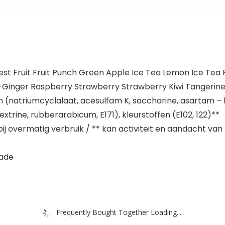
rest Fruit Fruit Punch Green Apple Ice Tea Lemon Ice Te
-Ginger Raspberry Strawberry Strawberry Kiwi Tangeri
en (natriumcyclalaat, acesulfam K, saccharine, asartam –
trine, rubberarabicum, E171), kleurstoffen (E102, 122)**
bij overmatig verbruik / ** kan activiteit en aandacht va
nade
Frequently Bought Together Loading...