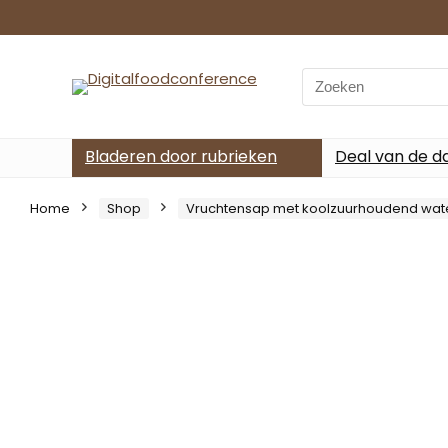
Search
for:
Bladeren door rubrieken
Deal van de d
Home
Shop
Vruchtensap met koolzuurhoudend wat