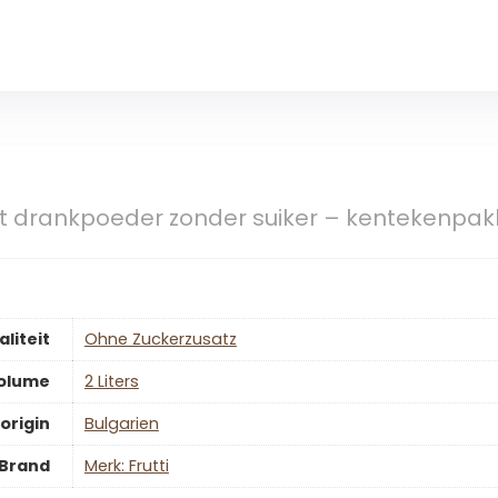
ant drankpoeder zonder suiker – kentekenpak
aliteit
‎Ohne Zuckerzusatz
olume
‎2 Liters
origin
‎Bulgarien
Brand
Merk: Frutti