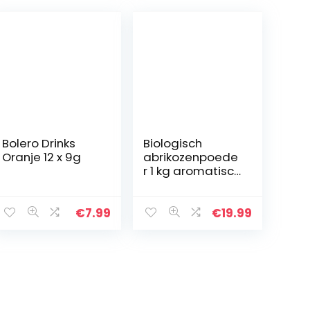
Bolero Drinks
Biologisch
Oranje 12 x 9g
abrikozenpoede
r 1 kg aromatisch
verkwikkend
poeder
gemaakt van
€
7.99
€
19.99
rijpe wilde
abrikozen uit
Oezbekistan,
ideaal…