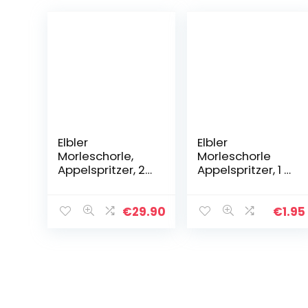
Elbler
Elbler
Morleschorle,
Morleschorle
Appelspritzer, 24
Appelspritzer, 1 x
x 0,33 l, Bio
0,33 l, Bio
Appelspritzer,
Appelspritzer,
Gemaakt van
Gemaakt van
€
29.90
€
1.95
Bio Fruit, Direct
Bio Fruit, Direct
Sap Zonder
Sap Zonder
Toegevoegde…
Toegevoegde…