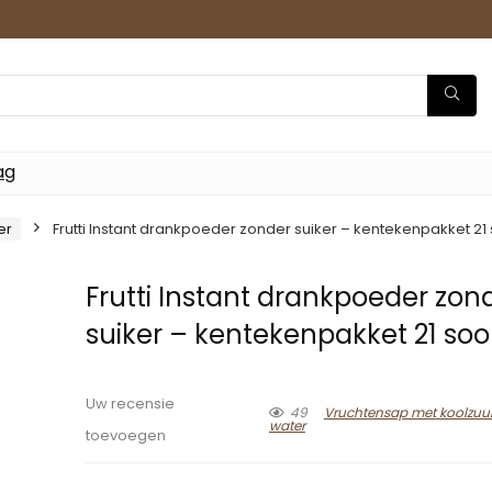
ag
er
Frutti Instant drankpoeder zonder suiker – kentekenpakket 21
Frutti Instant drankpoeder zon
suiker – kentekenpakket 21 soo
Uw recensie
49
Vruchtensap met koolzu
water
toevoegen