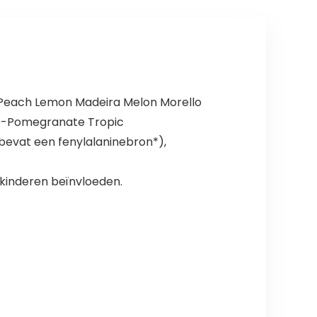
a Peach Lemon Madeira Melon Morello
ne-Pomegranate Tropic
 bevat een fenylalaninebron*),
n kinderen beïnvloeden.