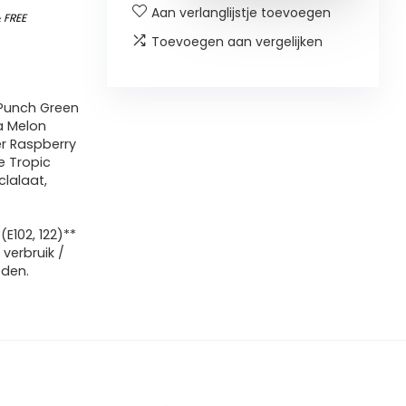
Aan verlanglijstje toevoegen
&
FREE
Toevoegen aan vergelijken
t Punch Green
a Melon
r Raspberry
e Tropic
clalaat,
(E102, 122)**
verbruik /
eden.