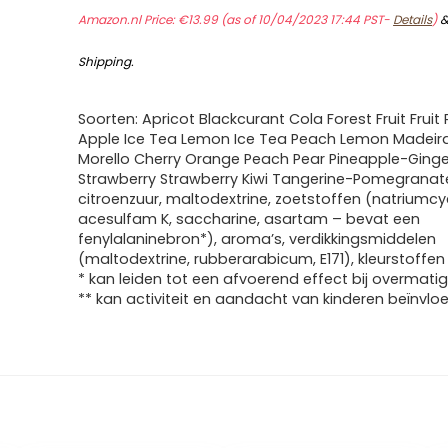
Amazon.nl Price:
€
13.99
(as of 10/04/2023 17:44 PST-
Details
)
Shipping
.
Soorten: Apricot Blackcurant Cola Forest Fruit Frui
Apple Ice Tea Lemon Ice Tea Peach Lemon Madeir
Morello Cherry Orange Peach Pear Pineapple-Ginge
Strawberry Strawberry Kiwi Tangerine-Pomegranat
citroenzuur, maltodextrine, zoetstoffen (natriumcy
acesulfam K, saccharine, asartam – bevat een
fenylalaninebron*), aroma’s, verdikkingsmiddelen
(maltodextrine, rubberarabicum, E171), kleurstoffen 
* kan leiden tot een afvoerend effect bij overmatig 
** kan activiteit en aandacht van kinderen beïnvlo