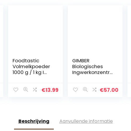
Foodtastic
GIMBER
Volmelkpoeder
Biologisches
1000 g / 1 kg I
Ingwerkonzentra
koffiewit,
t 2×500 ml (1L) |
melkpoeder
Alkoholfreies
voor het bakken
Bio-Getränk aus
€
13.99
€
57.00
en de productie
Ingwer, Zitrone
van yoghurt en
und Kräutern…
ijs
Beschrijving
Aanvullende informatie