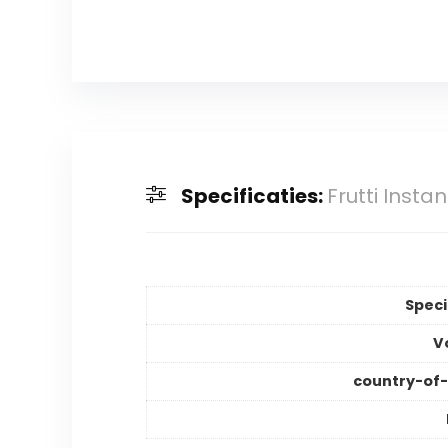
Specificaties:
Frutti Inst
Speci
V
country-of-