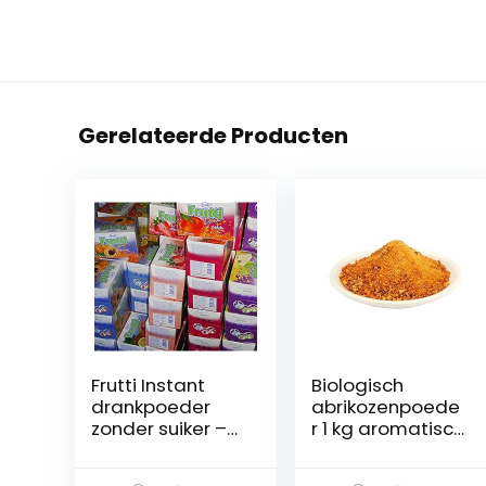
Gerelateerde Producten
Frutti Instant
Biologisch
drankpoeder
abrikozenpoede
zonder suiker –
r 1 kg aromatisch
kentekenpakket
verkwikkend
21 soorten
poeder