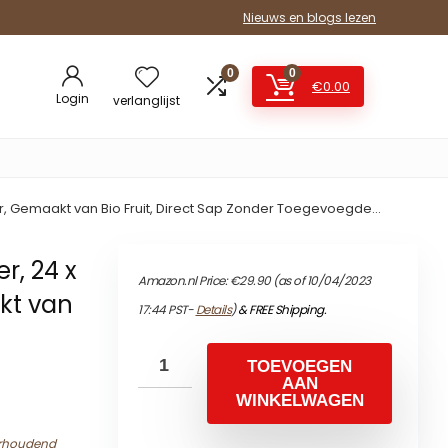
Nieuws en blogs lezen
0
0
€
0.00
Login
verlanglijst
itzer, Gemaakt van Bio Fruit, Direct Sap Zonder Toegevoegde…
r, 24 x
Amazon.nl Price:
€
29.90
(as of 10/04/2023
akt van
17:44 PST-
Details
)
&
FREE Shipping
.
TOEVOEGEN
AAN
WINKELWAGEN
urhoudend