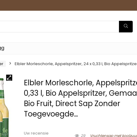
ag
er
Elbler Morleschorle, Appelspritzer, 24 x 0,33 l, Bio Appelspr
Elbler Morleschorle, Appelspritze
0,33 l, Bio Appelspritzer, Gema
Bio Fruit, Direct Sap Zonder
Toegevoegde…
Uw recensie
29
Vruchtensap met koolzu