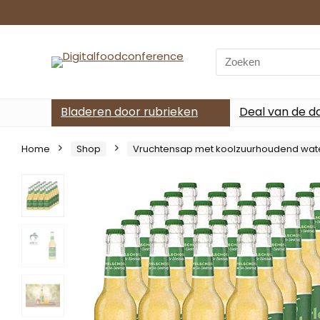
Search
for:
Bladeren door rubrieken
Deal van de d
Home
Shop
Vruchtensap met koolzuurhoudend wat