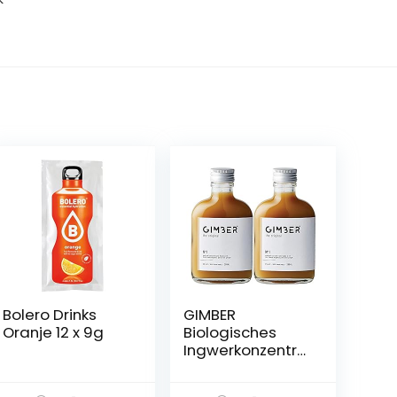
Bolero Drinks
GIMBER
Oranje 12 x 9g
Biologisches
Ingwerkonzentra
t 2×200 ml
(400ml) |