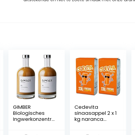
GIMBER
Cedevita
Biologisches
sinaasappel 2 x 1
Ingwerkonzentra
kg naranca
t 2×500 ml (1L) |
bruisend poeder
Alkoholfreies
met 9 vitamines