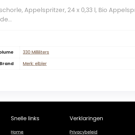
schorle, Appelspritzer, 24 x 0,33 l, Bio Appelsp
gde…
olume
‎330 Milliliters
Brand
Merk: elbler
Snelle links
Verklaringen
Home
Privacybeleid