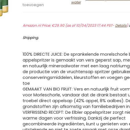
water
toevoegen
Amazon.nl Price:
€
29.90
(as of 10/04/2023 17:44 PST-
Details
)
Shipping
.
100% DIRECTE JUICE: De sprankelende morelschorle 
appelspritzer is gemaakt van vers geperst sap, m
en natuurlijk mineraalwater met een laag natriumg
de productie van de vruchtensap spritzer gebruike
conserveringsmiddelen, kleurstoffen en voegen ge
toe
GEMAAKT VAN BIO FRUIT: Vers en natuurlijk fruit vo
voor Morleschorle, vandaar dat de drank bestaat uit
troebel direct appelsap (42% appel, 8% aalbes). D
grondstoffen zijn afkomstig van familiebedrijven in
VERFRISSEND RECEPT: De Elbler appelspritzer zorgt ni
warme dagen voor verfrissing. Dankzij de perfect
gecombineerde ingrediënten, kunt u genieten van 
uitstekende en niet te zoete smaak met onze dran