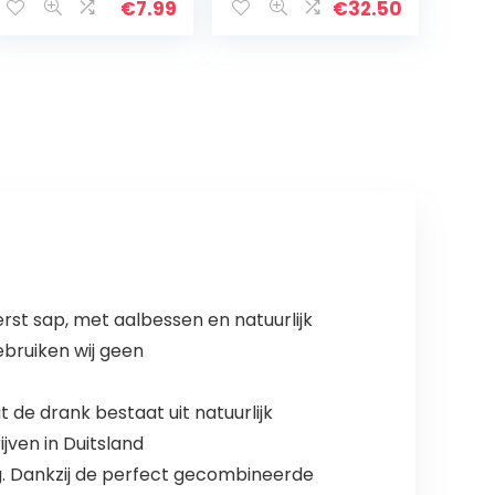
Alkoholfreies
€
7.99
€
32.50
Bio-Getränk aus
Ingwer, Zitrone
und Kräutern |
Premium Ingwer
Essenz
st sap, met aalbessen en natuurlijk
bruiken wij geen
 de drank bestaat uit natuurlijk
jven in Duitsland
g. Dankzij de perfect gecombineerde