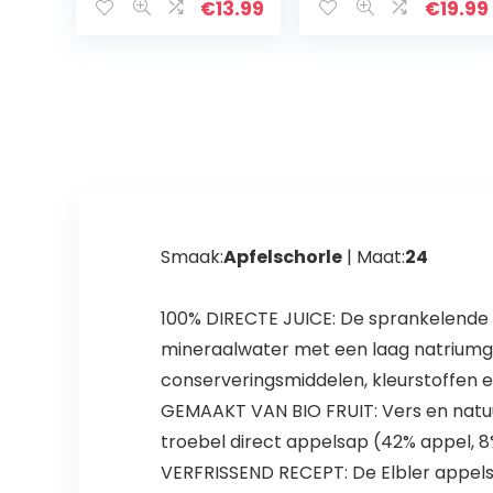
gemaakt van
€
13.99
€
19.99
rijpe wilde
abrikozen uit
Oezbekistan,
ideaal…
Smaak:
Apfelschorle
| Maat:
24
100% DIRECTE JUICE: De sprankelende m
mineraalwater met een laag natriumge
conserveringsmiddelen, kleurstoffen 
GEMAAKT VAN BIO FRUIT: Vers en natuurl
troebel direct appelsap (42% appel, 8%
VERFRISSEND RECEPT: De Elbler appelsp