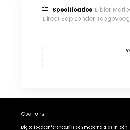
Specificaties:
Elbler Morle
Direct Sap Zonder Toegevoe
V
Over ons
Digitalfoodconference.nl is een moderne alles-in-één