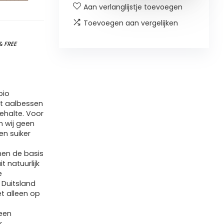
Aan verlanglijstje toevoegen
Toevoegen aan vergelijken
&
FREE
bio
et aalbessen
ehalte. Voor
n wij geen
en suiker
rmen de basis
 natuurlijk
e
 Duitsland
et alleen op
een
k