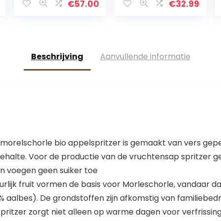
Bio-Getränk aus
voor 26L
€
57.00
€
32.99
Ingwer, Zitrone
alcoholvrije
und Kräutern…
dranken
Beschrijving
Aanvullende informatie
orelschorle bio appelspritzer is gemaakt van vers geper
halte. Voor de productie van de vruchtensap spritzer ge
en voegen geen suiker toe
ijk fruit vormen de basis voor Morleschorle, vandaar dat
 aalbes). De grondstoffen zijn afkomstig van familiebedri
ritzer zorgt niet alleen op warme dagen voor verfrissin