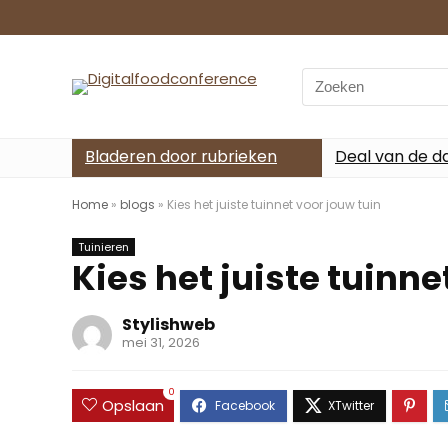
Search
for:
Bladeren door rubrieken
Deal van de d
Home
»
blogs
»
Kies het juiste tuinnet voor jouw tuin
Tuinieren
Kies het juiste tuinne
Stylishweb
mei 31, 2026
0
Opslaan