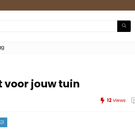
ag
t voor jouw tuin
12
Views