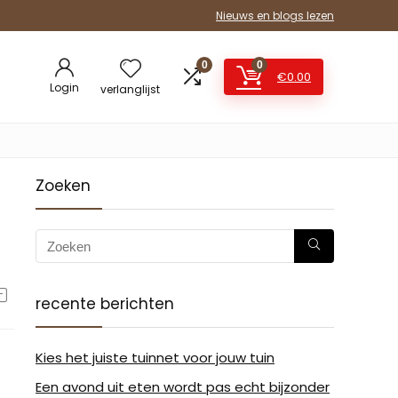
Nieuws en blogs lezen
0
0
€
0.00
Login
verlanglijst
Zoeken
recente berichten
Kies het juiste tuinnet voor jouw tuin
Een avond uit eten wordt pas echt bijzonder