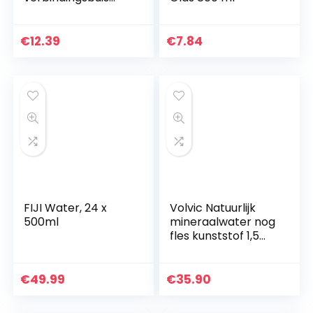
adapter
watertemperatuur
temperatuur joint
€
12.39
€
7.84
pijp slang sensor…
FIJI Water, 24 x
Volvic Natuurlijk
500ml
mineraalwater nog
fles kunststof 1,5
liter Ref 8873 Pack
12 174510
€
49.99
€
35.90