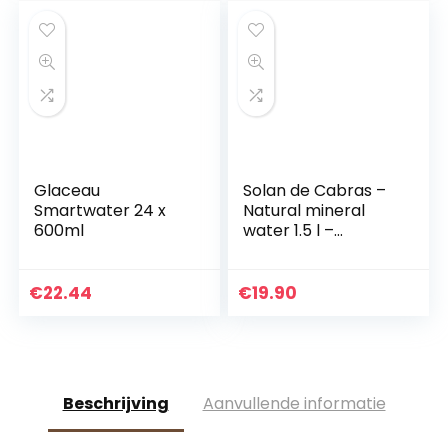
Glaceau
Solan de Cabras –
Smartwater 24 x
Natural mineral
600ml
water 1.5 l –
package 12 bottles
€
22.44
€
19.90
Beschrijving
Aanvullende informatie