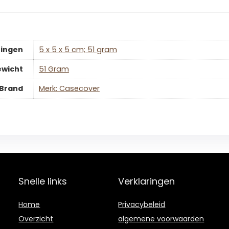
ingen
‎5 x 5 x 5 cm; 51 gram
ewicht
‎51 Gram
Brand
Merk: Casecover
Snelle links
Verklaringen
Home
Privacybeleid
Overzicht
algemene voorwaarden