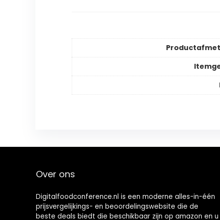
Productafmet
Itemg
Over ons
Digitalfoodconference.nl is een moderne alles-in-één
prijsvergelijkings- en beoordelingswebsite die de
beste deals biedt die beschikbaar zijn op amazon en u