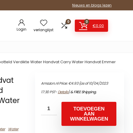
Nieuws en blogs lezen
0
0
€
0.00
Login
verlanglijst
otteld Verdikte Water Handvat Carry Water Handvat Emmer
dvat
Amazon.nl Price:
€
4.93
(as of 10/04/2023
d
17:30 PST-
Details
)
&
FREE Shipping
.
 Water
TOEVOEGEN
AAN
WINKELWAGEN
ter
Water