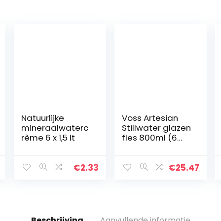
Natuurlijke
Voss Artesian
mineraalwaterc
Stillwater glazen
rème 6 x 1,5 lt
fles 800ml (6
stuks)
€
2.33
€
25.47
Beschrijving
Aanvullende informatie