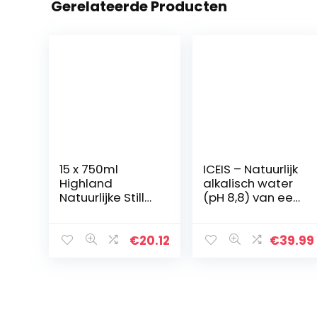
Gerelateerde Producten
15 x 750ml
ICEIS – Natuurlijk
Highland
alkalisch water
Natuurlijke Still
(pH 8,8) van een
Lente Water
gletsjer in
Sport Cap Drink
IJsland – 5L.
Gezond Hydrat
Doos
€
20.12
€
39.99