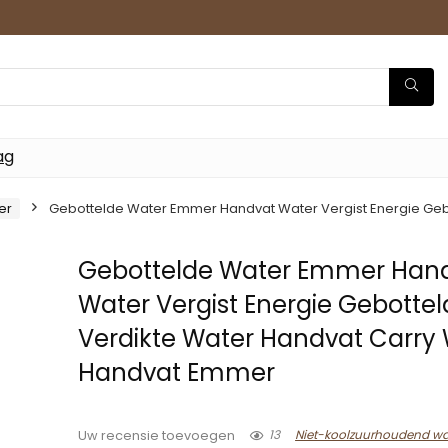
ag
er
Gebottelde Water Emmer Handvat Water Vergist Energie Geb
Gebottelde Water Emmer Han
Water Vergist Energie Gebottel
Verdikte Water Handvat Carry
Handvat Emmer
13
Niet-koolzuurhoudend wa
Uw recensie toevoegen