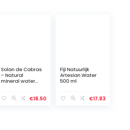
Solan de Cabras
Fiji Natuurlijk
– Natural
Artesian Water
mineral water
500 ml
0.5l pack of 15
bottles
€
18.50
€
17.83