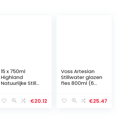
15 x 750ml
Voss Artesian
Highland
Stillwater glazen
Natuurlijke Still
fles 800ml (6
Lente Water
stuks)
Sport Cap Drink
Gezond Hydrat
€
20.12
€
25.47