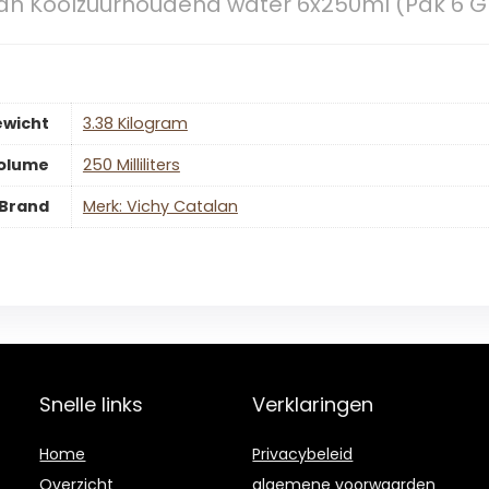
án Koolzuurhoudend water 6x250ml (Pak 6 Gl
wicht
‎3.38 Kilogram
olume
‎250 Milliliters
Brand
Merk: Vichy Catalan
Snelle links
Verklaringen
Home
Privacybeleid
Overzicht
algemene voorwaarden