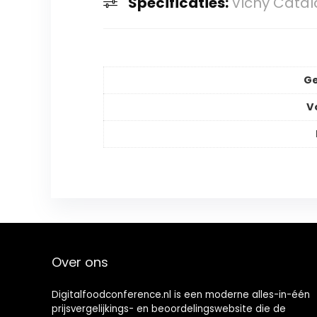
Specificaties:
Vichy Catal
Ge
V
Over ons
Digitalfoodconference.nl is een moderne alles-in-één
prijsvergelijkings- en beoordelingswebsite die de