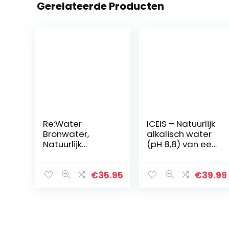
Gerelateerde Producten
Re:Water
ICEIS – Natuurlijk
Bronwater,
alkalisch water
Natuurlijk
(pH 8,8) van een
Bronwater, Fles
gletsjer in
van 100%
IJsland – 5L.
Gerecycled
Doos
€
35.95
€
39.99
Aluminium,
Verpakt per 12
stuks (12 x 500
ml…