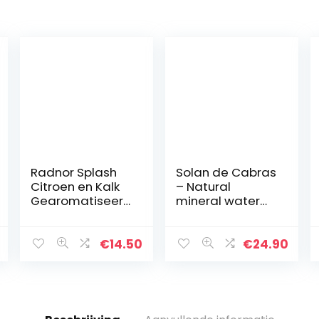
Radnor Splash
Solan de Cabras
Citroen en Kalk
– Natural
Gearomatiseer
mineral water
d Water –
1.5l pack of 12
24x500ml
pink bottles
€
14.50
€
24.90