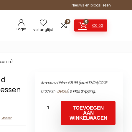
Nieuws en blogs lezen
0
0
€
0.00
Login
verlanglijst
sen in)
nd
Amazon.nl Price:
€
11.99
(as of 10/04/2023
lessen
17:33 PST-
Details
)
&
FREE Shipping
.
TOEVOEGEN
AAN
WINKELWAGEN
Water