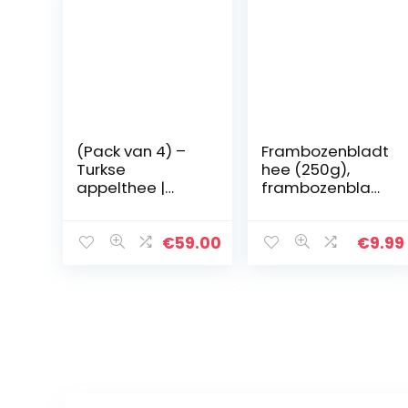
(Pack van 4) –
Frambozenbladt
Turkse
hee (250g),
appelthee |
frambozenblad
HAZER BABA
gesneden, zacht
gedroogd, 100%
puur en natuurlijk
€
59.00
€
9.99
voor de
bereiding van
thee…