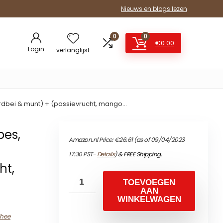
Nieuws en blogs lezen
0
0
€
0.00
Login
verlanglijst
ardbei & munt) + (passievrucht, mango…
bes,
Amazon.nl Price:
€
26.61
(as of 09/04/2023
17:30 PST-
Details
)
&
FREE Shipping
.
ht,
TOEVOEGEN
AAN
WINKELWAGEN
Thee