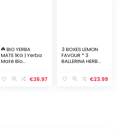
☘️ BIO YERBA
3 BOXES LEMON
MATE 1KG | Yerba
FAVOUR * 3
Maté Bio
BALLERINA HERBAL
Ongebrand,
TEA
Bladeren,
Zonder Stelen
€
26.97
€
23.99
en Niet Poederig
| Opwekkende
en Ontgiftende…