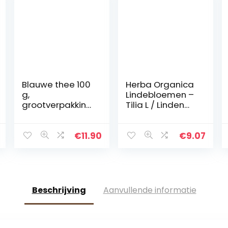
Blauwe thee 100
Herba Organica
g,
Lindebloemen –
grootverpakking
Tilia L / Linden
| blauwe
Flower (30g)
vlindererwtthee
biologische teelt
€
11.90
€
9.07
uit Thailand |
hele bloemen…
Beschrijving
Aanvullende informatie