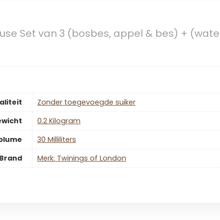
’fuse Set van 3 (bosbes, appel & bes) + (wa
aliteit
‎Zonder toegevoegde suiker
wicht
‎0.2 Kilogram
olume
‎30 Milliliters
Brand
Merk: Twinings of London