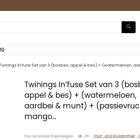
ag
Twinings In’fuse Set van 3 (bosbes, appel & bes) + (watermeloen, a
Twinings In’fuse Set van 3 (bos
appel & bes) + (watermeloen,
aardbei & munt) + (passievruc
mango…
26
Fruit- and kruidenthee
Uw recensie toevoegen