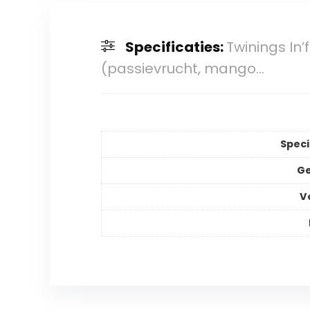
Specificaties:
Twinings In
(passievrucht, mango…
Speci
Ge
V