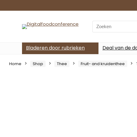
Search
for:
Bladeren door rubrieken
Deal van de d
Home
Shop
Thee
Fruit- and kruidenthee