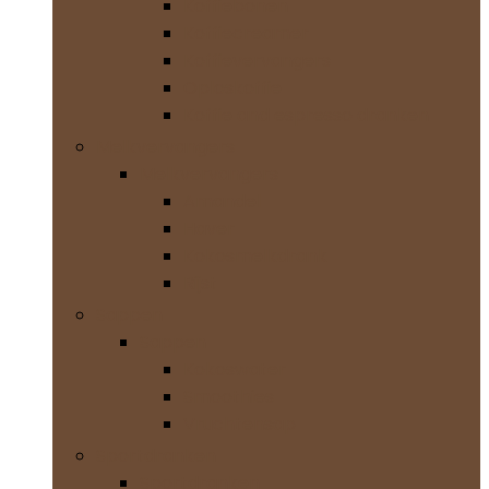
Koffiebonen
Koffiecreamer
Koffievervangers
Oploskoffie
Koffie and espresso dranken
Melkvervangers
Melkvervangers
Amandel
Haver
Kokosmelkdrank
Rijst
Sappen
Sappen
Kokoswater
Smoothies
Vruchtensap
Sportdranken
Sportdranken