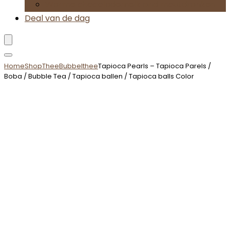
Warme chocolademelk and moutdranken
Deal van de dag
Home
Shop
Thee
Bubbelthee
Tapioca Pearls – Tapioca Parels /
Boba / Bubble Tea / Tapioca ballen / Tapioca balls Color