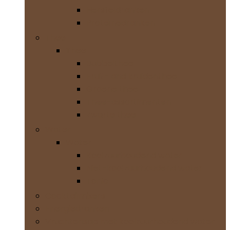
Hersteldranken
Proteïnedranken
Thee
Thee
Bubbelthee
Fruit- and kruidenthee
Groene thee
Thee-assortimenten
Zwarte thee
Water
Water
Koolzuurhoudend water
Niet-koolzuurhoudend water
Tonic
Cocktailmixers
Energiedranken
Vruchtensap met koolzuurhoudend water