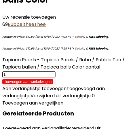
Uw recensie toevoegen
69
Bubbelthee
Thee
Amazon.nl Price:
€
12.99
(as of 10/04/2023 17:25 PST-
Details
)
&
FREE Shipping
.
Amazon.nl Price:
€
12.99
(as of 10/04/2023 17:25 PST-
Details
)
&
FREE Shipping
.
Tapioca Pearls - Tapioca Parels / Boba / Bubble Tea /
Tapioca ballen / Tapioca balls Color aantal
Toevoegen aan winkelwagen
Aan verlanglijstje toevoegen
Toegevoegd aan
verlanglijstje
Verwijderd uit verlanglijstje
0
Toevoegen aan vergelijken
Gerelateerde Producten
Toegevoegd aan verlanglijstje
Verwijderd uit