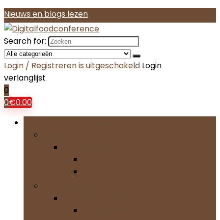
Nieuws en blogs lezen
Search for:
Login / Registreren is uitgeschakeld
Login
verlanglijst
0
0
€
0.00
Bladeren door rubrieken
Frisdranken
Frisdranken
Cola
Priklimonade
Koffie and espresso
Koffie and espresso
Gemalen koffie