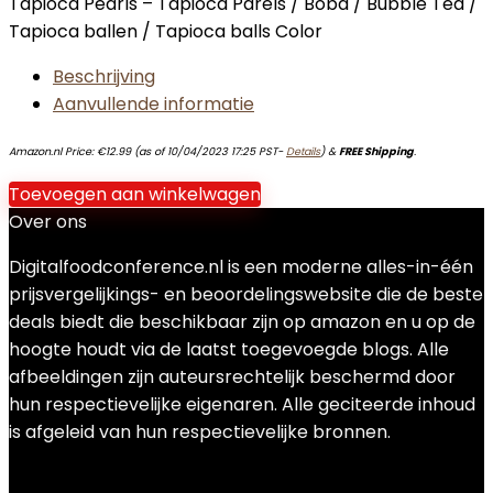
Tapioca Pearls – Tapioca Parels / Boba / Bubble Tea /
Tapioca ballen / Tapioca balls Color
Beschrijving
Aanvullende informatie
Amazon.nl Price:
€
12.99
(as of 10/04/2023 17:25 PST-
Details
)
&
FREE Shipping
.
Toevoegen aan winkelwagen
Over ons
Digitalfoodconference.nl is een moderne alles-in-één
prijsvergelijkings- en beoordelingswebsite die de beste
deals biedt die beschikbaar zijn op amazon en u op de
hoogte houdt via de laatst toegevoegde blogs. Alle
afbeeldingen zijn auteursrechtelijk beschermd door
hun respectievelijke eigenaren. Alle geciteerde inhoud
is afgeleid van hun respectievelijke bronnen.