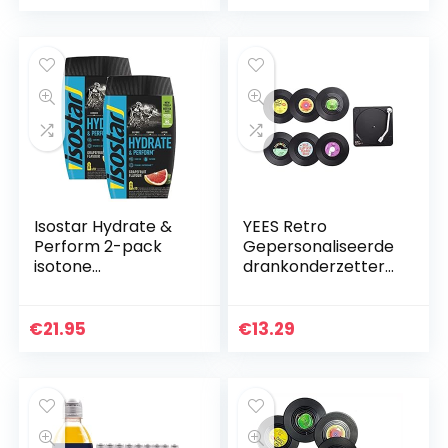
flesje…
onderzetters voor
koffie, thee…
Isostar Hydrate &
YEES Retro
Perform 2-pack
Gepersonaliseerde
isotone
drankonderzetters,
elektrolytische
set van 6 met
drank –
platenspelerhoude
elektrolytoplossing
rs, retro cD-
€
21.95
€
13.29
ter ondersteuning
plateau anti-
van sportieve…
hitte/anti-slip…