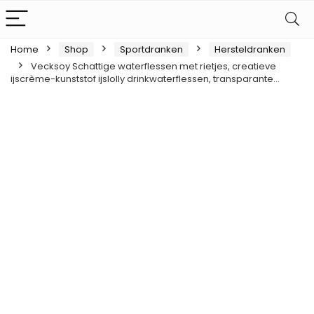
Home
Shop
Sportdranken
Hersteldranken
Vecksoy Schattige waterflessen met rietjes, creatieve
ijscrème-kunststof ijslolly drinkwaterflessen, transparante…