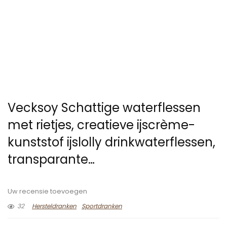
Vecksoy Schattige waterflessen
met rietjes, creatieve ijscrème-
kunststof ijslolly drinkwaterflessen,
transparante…
Uw recensie toevoegen
32
Hersteldranken
Sportdranken