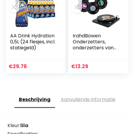
AA Drink Hydration
IrahdBowen
0,5L (24 flesjes, incl.
Onderzetters,
statiegeld)
onderzetters van
vinyl voor
geluidsplaten, CD-
onderzetter met
€
29.76
€
13.29
opbergruimte,
drankonderzetter…
Beschrijving
Aanvullende informatie
Kleur:
lila
Specificaties: