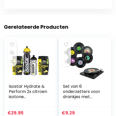
Gerelateerde Producten
Isostar Hydrate &
Set van 6
Perform 2x citroen
onderzetters voor
isotone
drankjes met
elektrolytische
platenspeler, anti-
drank + 1000 ml
hitte slip,
flesje + 500 ml
gepersonaliseerde
€
29.95
€
9.29