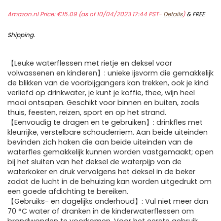
Amazon.nl Price:
€
15.09
(as of 10/04/2023 17:44 PST-
Details
)
&
FREE
Shipping
.
【Leuke waterflessen met rietje en deksel voor
volwassenen en kinderen】: unieke ijsvorm die gemakkelijk
de blikken van de voorbijgangers kan trekken, ook je kind
verliefd op drinkwater, je kunt je koffie, thee, wijn heel
mooi ontsapen. Geschikt voor binnen en buiten, zoals
thuis, feesten, reizen, sport en op het strand.
【Eenvoudig te dragen en te gebruiken】: drinkfles met
kleurrijke, verstelbare schouderriem. Aan beide uiteinden
bevinden zich haken die aan beide uiteinden van de
waterfles gemakkelijk kunnen worden vastgemaakt; open
bij het sluiten van het deksel de waterpijp van de
waterkoker en druk vervolgens het deksel in de beker
zodat de lucht in de behuizing kan worden uitgedrukt om
een goede afdichting te bereiken.
【Gebruiks- en dagelijks onderhoud】: Vul niet meer dan
70 °C water of dranken in de kinderwaterflessen om