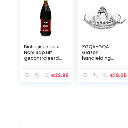
Biologisch puur
ZGQA-GQA
Noni Sap uit
Glazen
gecontroleerd
handleiding
biologische teelt
Juicer Citrus
– 1000 ml fles
Fruit Juicer
Keuken Oranje
€
22.95
€
19.05
Limoen Lemon
Squeezer Fruit
Pers Juice
Machine…