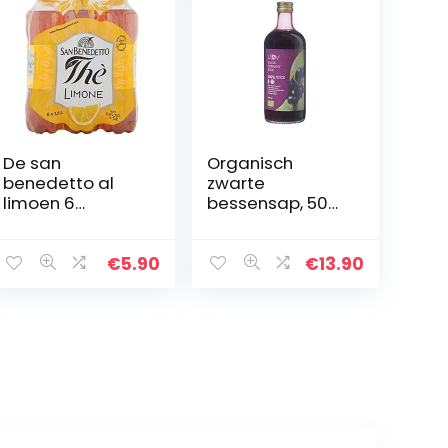
De san
Organisch
benedetto al
zwarte
limoen 6
bessensap, 500
bottiglie da 1,5 l
ml, puur sap, niet
ciascuna
uit concentraat,
(1000056635)
geen
€
5.90
€
13.90
toegevoegde
suiker, geen
water
toegevoegd,
geen…