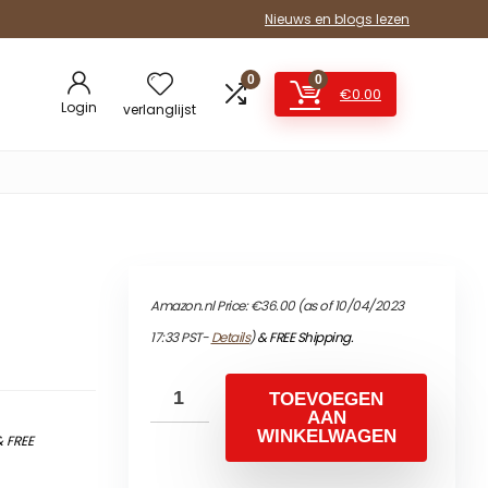
Nieuws en blogs lezen
0
0
€
0.00
Login
verlanglijst
Amazon.nl Price:
€
36.00
(as of 10/04/2023
17:33 PST-
Details
)
&
FREE Shipping
.
TOEVOEGEN
AAN
WINKELWAGEN
&
FREE