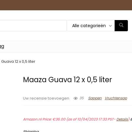
Alle categorieën
ag
Guava 12 x 0,5 liter
Maaza Guava 12 x 0,5 liter
35
Sappen
Vruchtensap
Uw recensie toevoegen
Amazon.nl Price:
€
36.00
(as of 10/04/2023 17:33 PST-
Details
)
Shipping
.