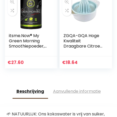
itsme.Now® My
ZGQA-GQA Hoge
Green Morning
Kwaliteit
Smoothiepoeder,
Draagbare Citroen
450 g superfood,
Oranje Handleiding
proteïne
Fruit Juicer Keuken
ontbijtshake van 20
Accessoires
€
27.60
€
18.64
plantaardige
Gereedschap
stoffen…
Citrus Ruwe…
Beschrijving
Aanvullende informatie
🌱 NATUURLIJK: Ons kokoswater is vrij van suiker,