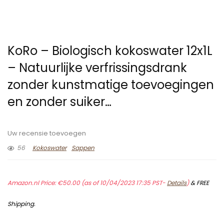
KoRo – Biologisch kokoswater 12x1L
– Natuurlijke verfrissingsdrank
zonder kunstmatige toevoegingen
en zonder suiker…
Uw recensie toevoegen
56
Kokoswater
Sappen
Amazon.nl Price:
€
50.00
(as of 10/04/2023 17:35 PST-
Details
)
&
FREE
Shipping
.