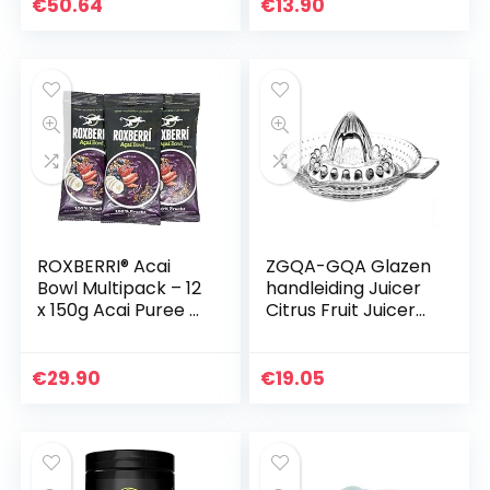
Blender Machine
suiker, geen water
€
50.64
€
13.90
Handleiding Juicer
toegevoegd, geen…
Electric…
ROXBERRI® Acai
ZGQA-GQA Glazen
Bowl Multipack – 12
handleiding Juicer
x 150g Acai Puree –
Citrus Fruit Juicer
PURE – 12 Smoothie
Keuken Oranje
Packs gemaakt
Limoen Lemon
van Acai Bessen –
Squeezer Fruit Pers
€
29.90
€
19.05
Superfood…
Juice Machine…