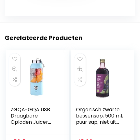
Gerelateerde Producten
ZGQA-GQA USB
Organisch zwarte
Draagbare
bessensap, 500 ml,
Opladen Juicer
puur sap, niet uit
Cup Fruit Voedsel
concentraat, geen
Smoothie Maker
toegevoegde