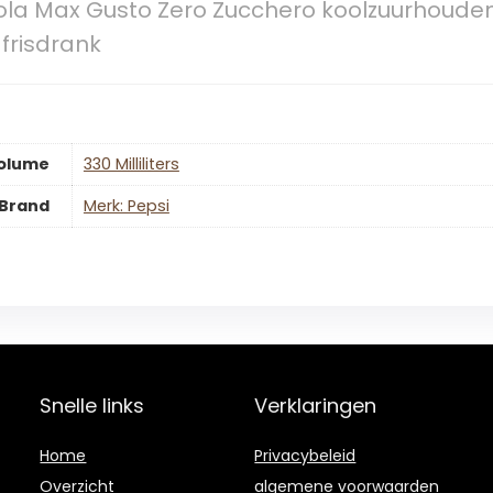
Cola Max Gusto Zero Zucchero koolzuurhoud
 frisdrank
olume
‎330 Milliliters
Brand
Merk: Pepsi
Snelle links
Verklaringen
Home
Privacybeleid
Overzicht
algemene voorwaarden