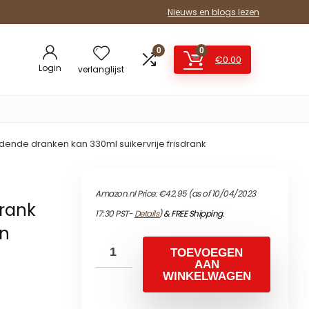
Nieuws en blogs lezen
0
0
€
0.00
Login
verlanglijst
ende dranken kan 330ml suikervrije frisdrank
Amazon.nl Price:
€
42.95
(as of 10/04/2023
rank
17:30 PST-
Details
)
&
FREE Shipping
.
an
TOEVOEGEN
AAN
WINKELWAGEN