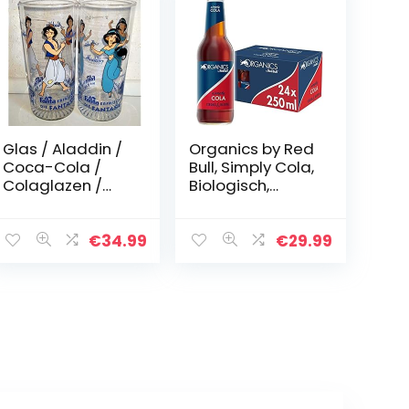
Glas / Aladdin /
Organics by Red
Coca-Cola /
Bull, Simply Cola,
Colaglazen /
Biologisch,
Original /
250ml (24-
verzamelglas / 2
pack) 10,1 kg
x 0,3 liter / Retro
€
34.99
€
29.99
/ Vintage /
Fanta