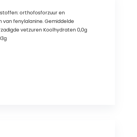
stoffen: orthofosforzuur en
on van fenylalanine. Gemiddelde
rzadigde vetzuren Koolhydraten 0,0g
03g