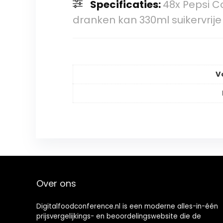
Specificaties:
48x Pepsi 
dranken kan 330ml suikervrije
V
Over ons
Digitalfoodconference.nl is een moderne alles-in-één
prijsvergelijkings- en beoordelingswebsite die de