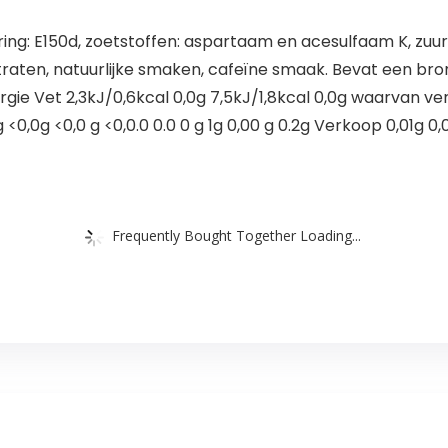
ring: E150d, zoetstoffen: aspartaam en acesulfaam K, zuur
itraten, natuurlijke smaken, cafeïne smaak. Bevat een br
ie Vet 2,3kJ/0,6kcal 0,0g 7,5kJ/1,8kcal 0,0g waarvan ve
 <0,0g <0,0 g <0,0.0 0.0 0 g 1g 0,00 g 0.2g Verkoop 0,01g 0,
Frequently Bought Together Loading...