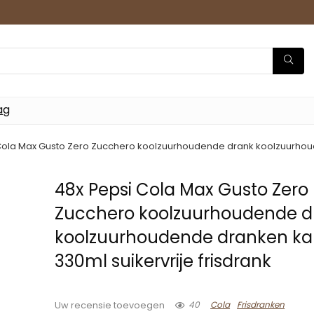
ag
Cola Max Gusto Zero Zucchero koolzuurhoudende drank koolzuurhoud
48x Pepsi Cola Max Gusto Zero
Zucchero koolzuurhoudende d
koolzuurhoudende dranken k
330ml suikervrije frisdrank
40
Cola
Frisdranken
Uw recensie toevoegen