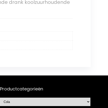
ende drank koolzuurhoudende
Productcategorieën