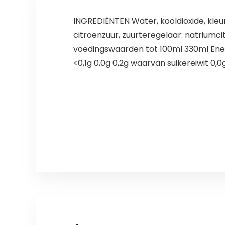
INGREDIËNTEN Water, kooldioxide, kleu
citroenzuur, zuurteregelaar: natriumc
voedingswaarden tot 100ml 330ml Energ
<0,1g 0,0g 0,2g waarvan suikereiwit 0,0g