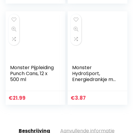
sportieve
prestaties, oranje…
Monster Pijpleiding
Monster
Punch Cans, 12 x
HydroSport,
500 ml
Energiedrankje met
citroensmaak,
Ideaal voor
sporters, Bevat 200
€
21.99
€
3.87
mg natuurlijke
cafeïne en BCAA…
Beschrijving
Aanvullende informatie