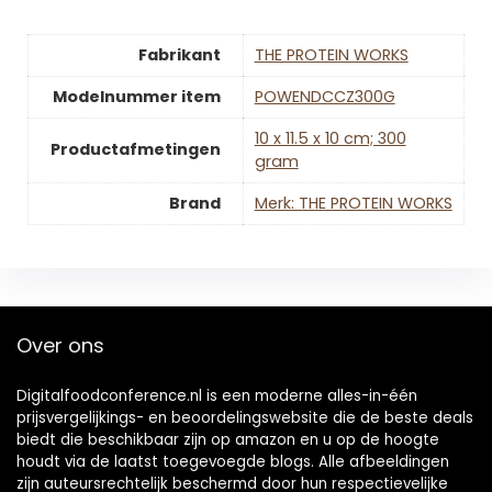
Fabrikant
‎THE PROTEIN WORKS
Modelnummer item
‎POWENDCCZ300G
‎10 x 11.5 x 10 cm; 300
Productafmetingen
gram
Brand
Merk: THE PROTEIN WORKS
Over ons
Digitalfoodconference.nl is een moderne alles-in-één
prijsvergelijkings- en beoordelingswebsite die de beste deals
biedt die beschikbaar zijn op amazon en u op de hoogte
houdt via de laatst toegevoegde blogs. Alle afbeeldingen
zijn auteursrechtelijk beschermd door hun respectievelijke