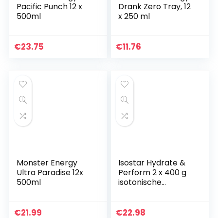
Pacific Punch 12 x
Drank Zero Tray, 12
500ml
x 250 ml
€
23.75
€
11.76
Monster Energy
Isostar Hydrate &
Ultra Paradise 12x
Perform 2 x 400 g
500ml
isotonische
elektrolyt-
oplossing ter
ondersteuning van
€
21.99
€
22.98