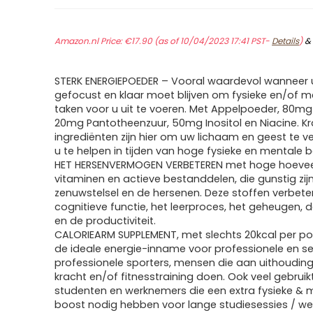
Amazon.nl Price:
€
17.90
(as of 10/04/2023 17:41 PST-
Details
)
STERK ENERGIEPOEDER – Vooral waardevol wanneer u
gefocust en klaar moet blijven om fysieke en/of m
taken voor u uit te voeren. Met Appelpoeder, 80mg
20mg Pantotheenzuur, 50mg Inositol en Niacine. K
ingrediënten zijn hier om uw lichaam en geest te v
u te helpen in tijden van hoge fysieke en mentale b
HET HERSENVERMOGEN VERBETEREN met hoge hoeve
vitaminen en actieve bestanddelen, die gunstig zij
zenuwstelsel en de hersenen. Deze stoffen verbete
cognitieve functie, het leerproces, het geheugen, 
en de productiviteit.
CALORIEARM SUPPLEMENT, met slechts 20kcal per port
de ideale energie-inname voor professionele en s
professionele sporters, mensen die aan uithoudi
kracht en/of fitnesstraining doen. Ook veel gebruik
studenten en werknemers die een extra fysieke & 
boost nodig hebben voor lange studiesessies / we