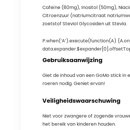
Cafeïne (80mg), Inositol (50mg), Niac
Citroenzuur (natriumcitraat natriumw
zoetstof Steviol Glycosiden uit Stevia.
P.when(‘A’).execute(function(A) {A.on(
data.expander.$expander[0].offsetTop-
Gebruiksaanwijzing
Giet de inhoud van een GoMo stick in e
roeren nodig. Geniet ervan!
Veiligheidswaarschuwing
Niet voor zwangere of zogende vrouwen
het bereik van kinderen houden.