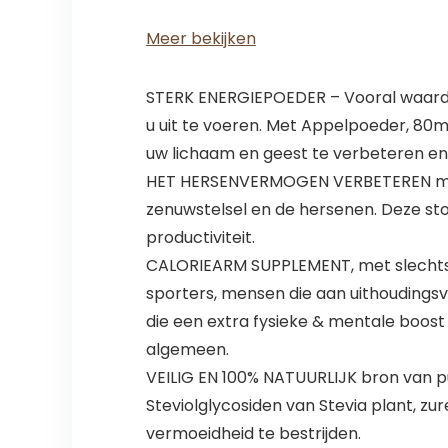
Meer bekijken
STERK ENERGIEPOEDER – Vooral waardev
u uit te voeren. Met Appelpoeder, 80m
uw lichaam en geest te verbeteren en u
HET HERSENVERMOGEN VERBETEREN met h
zenuwstelsel en de hersenen. Deze sto
productiviteit.
CALORIEARM SUPPLEMENT, met slechts 2
sporters, mensen die aan uithoudings
die een extra fysieke & mentale boost
algemeen.
VEILIG EN 100% NATUURLIJK bron van pu
Steviolglycosiden van Stevia plant, zu
vermoeidheid te bestrijden.