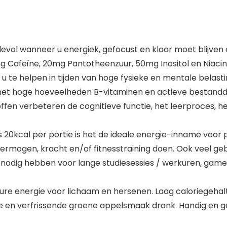
ol wanneer u energiek, gefocust en klaar moet blijven 
g Cafeïne, 20mg Pantotheenzuur, 50mg Inositol en Niacine
 te helpen in tijden van hoge fysieke en mentale belasti
oge hoeveelheden B-vitaminen en actieve bestanddelen
ffen verbeteren de cognitieve functie, het leerproces, h
0kcal per portie is het de ideale energie-inname voor 
vermogen, kracht en/of fitnesstraining doen. Ook veel g
 nodig hebben voor lange studiesessies / werkuren, game
re energie voor lichaam en hersenen. Laag caloriegehalt
re en verfrissende groene appelsmaak drank. Handig en ge