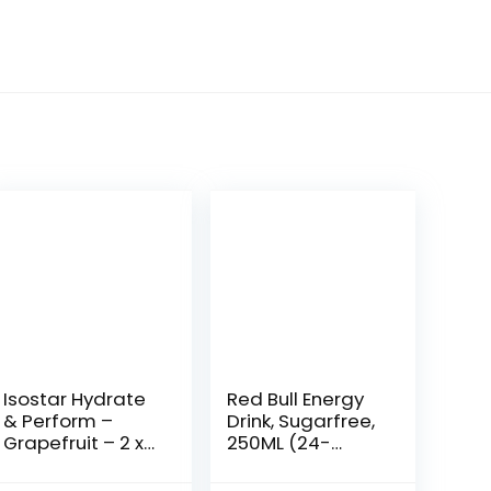
Isostar Hydrate
Red Bull Energy
& Perform –
Drink, Sugarfree,
Grapefruit – 2 x
250ML (24-
400 g poeder |
pack) 6,40 kg, uit
2-pack +
Oostenrijk