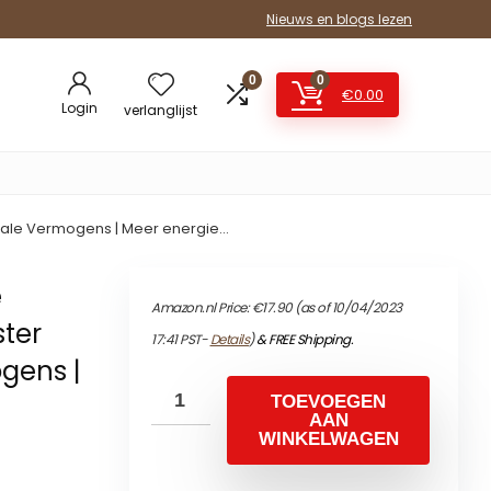
Nieuws en blogs lezen
0
0
€
0.00
Login
verlanglijst
entale Vermogens | Meer energie…
e
Amazon.nl Price:
€
17.90
(as of 10/04/2023
ster
17:41 PST-
Details
)
&
FREE Shipping
.
gens |
TOEVOEGEN
AAN
WINKELWAGEN