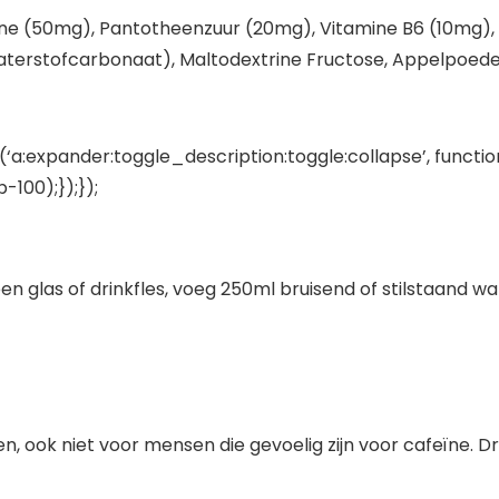
ine (50mg), Pantotheenzuur (20mg), Vitamine B6 (10mg), 
aterstofcarbonaat), Maltodextrine Fructose, Appelpoede
‘a:expander:toggle_description:toggle:collapse’, functio
100);});});
en glas of drinkfles, voeg 250ml bruisend of stilstaand wa
, ook niet voor mensen die gevoelig zijn voor cafeïne. D