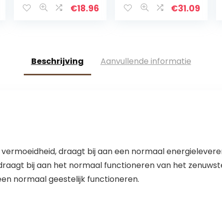
elektrolyt
€
18.96
€
31.09
poeder ter
ondersteuning
van de
sportieve…
Beschrijving
Aanvullende informatie
 vermoeidheid, draagt bij aan een normaal energielevere
raagt bij aan het normaal functioneren van het zenuwste
 een normaal geestelijk functioneren.