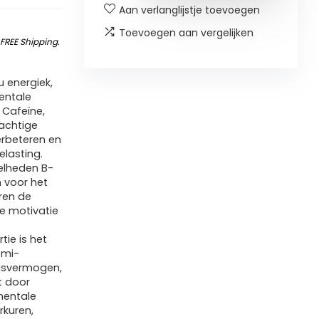
Aan verlanglijstje toevoegen
Toevoegen aan vergelijken
&
FREE Shipping
.
 energiek,
entale
 Cafeïne,
rachtige
erbeteren en
elasting.
elheden B-
n voor het
ren de
de motivatie
ie is het
emi-
ngsvermogen,
t door
mentale
rkuren,