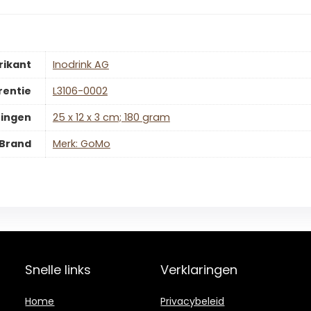
rikant
‎Inodrink AG
rentie
‎L3106-0002
ingen
‎25 x 12 x 3 cm; 180 gram
Brand
Merk: GoMo
Snelle links
Verklaringen
Home
Privacybeleid