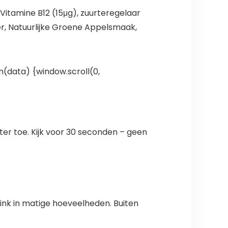
Vitamine B12 (15μg), zuurteregelaar
r, Natuurlijke Groene Appelsmaak,
n(data) {window.scroll(0,
ter toe. Kijk voor 30 seconden – geen
rink in matige hoeveelheden. Buiten